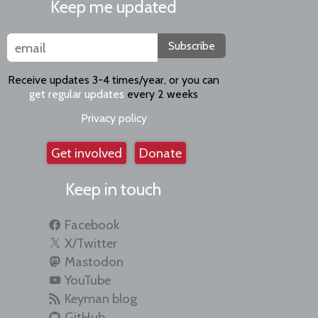
Keep me updated
Subscribe
Receive updates 3-4 times/year, or you can
get regular updates
every 2 weeks
Privacy policy
Get involved
Donate
Keep in touch
Facebook
X/Twitter
Mastodon
YouTube
Keyman blog
GitHub