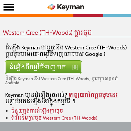
Western Cree (TH-Woods)​ ក្ដារចុច
ដំឡើង Keyman ជាមួយនឹង Western Cree (TH-Woods)
ក្ដារចុចតាមរយៈកម្មវិធីទាញយករបស់ Google៖
ដំឡើងពីកម្មវិធីទាញយក
ដំឡើង Keyman និង Western Cree (TH-Woods) ក្ដារចុចសម្រាប់
Android
Keyman បានដំឡើងរួចរាល់?
ទាញយកតែក្ដារចុចនេះ
បន្ទាប់មកដំឡើងនៅក្នុងកម្មវិធី។
ជំនួយក្នុងការដំឡើងក្ដារចុច
ទំព័រដើមក្ដារចុច Western Cree (TH-Woods)