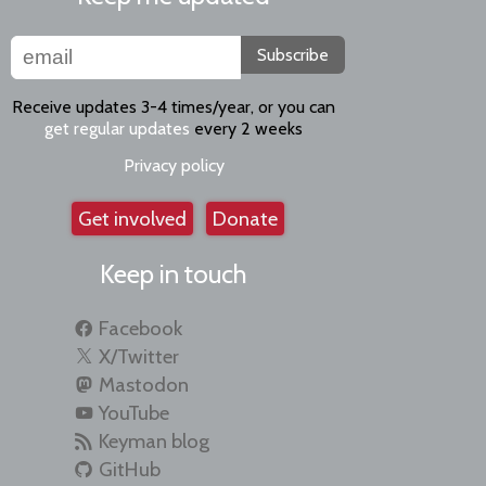
Subscribe
Receive updates 3-4 times/year, or you can
get regular updates
every 2 weeks
Privacy policy
Get involved
Donate
Keep in touch
Facebook
X/Twitter
Mastodon
YouTube
Keyman blog
GitHub