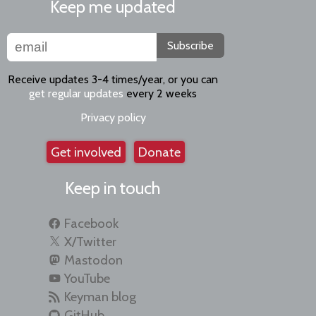
Keep me updated
Subscribe
Receive updates 3-4 times/year, or you can
get regular updates
every 2 weeks
Privacy policy
Get involved
Donate
Keep in touch
Facebook
X/Twitter
Mastodon
YouTube
Keyman blog
GitHub