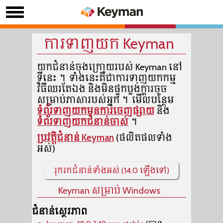
ការទាញយក Keyman
យកជំនាន់ចុងក្រោយរបស់ ​Keyman​ នៅ
ទីនេះ។ ទាំងនេះគឺជាការទាញយកកម្ម
វិធីឈរតែឯង និងមិនផ្ទុកប្លង់ក្ដារចុច
សម្រាប់ភាសារបស់អ្នក។ មើលបន្ថែម
ទំព័រទាញយកមុនការចេញផ្សាយ
និង
ទំព័រទាញយកជំនាន់ចាស់
។
ប្រវត្តិជំនាន់ Keyman
(ផលិតផលទាំង
អស់)
រុករកជំនាន់ទាំងអស់ (14.0 ឡើងទៅ)
Keyman សម្រាប់ Windows
ជំនាន់ស្ថេរភាព