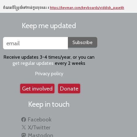
តំណអចិន្ត្រៃយ៍ទៅកាន់ក្ដារចុចនេះ៖
https://keyman.com/keyboards/yiddish_pasekh
Keep me updated
Subscribe
Receive updates 3-4 times/year, or you can
get regular updates
every 2 weeks
Privacy policy
Get involved
Donate
Keep in touch
Facebook
X/Twitter
Mastodon