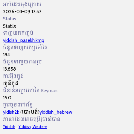
អាប់ដេតចុងក្រោយ
2026-03-09 17:57
Status
Stable
ទាញយកកញ្ចប់
yiddish_pasekh.kmp
ចំនួនទាញយកប្រចាំខែ
184
ចំនួនទាញយកសរុប
13,858
ការអ៊ីនកូដ
យូនីកូដ
ជំនាន់អប្បបរមានៃ Keyman
15.0
ក្ដារចុចពាក់ព័ន្ធ
yidish2k
(បោះបង់)
yiddish_hebrew
ភាសាដែលអាចប្រើប្រាស់បាន
Yiddish
Yiddish, Western