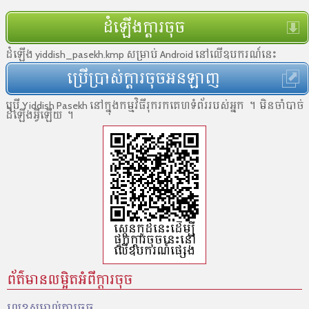
ដំឡើងក្ដារចុច
ដំឡើង yiddish_pasekh.kmp សម្រាប់ Android នៅលើឧបករណ៍នេះ
ប្រើប្រាស់ក្ដារចុចអនឡាញ
ប្រើ Yiddish Pasekh នៅ​ក្នុង​កម្មវិធី​រុករកគេហទំព័រ​របស់​អ្នក ។ មិន​ចាំបាច់​
ដំឡើង​អ្វី​ឡើយ ។
ស្កេនកូដ​នេះដើម្បី​
ផ្ទុក​ក្ដារចុចនេះ​នៅ​
លើ​ឧបករណ៍​ផ្សេង
ព័ត៌មានលម្អិតអំពីក្តារចុច
លេខសម្គាល់​ក្ដារចុច