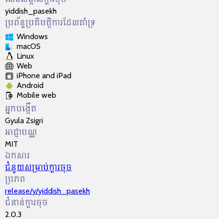
yiddish_pasekh
ប្រព័ន្ធប្រតិបត្តិការដែលគាំទ្រ
Windows
macOS
Linux
Web
iPhone and iPad
Android
Mobile web
អ្នកបង្កើត
Gyula Zsigri
អាជ្ញា​បណ្ណ​
MIT
ឯកសារ
ជំនួយ​សម្រាប់​ក្ដារចុច
ប្រភព
release/y/yiddish_pasekh
ជំនាន់ក្ដារចុច
2.0.3