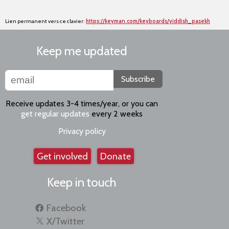
Lien permanent vers ce clavier:
https://keyman.com/keyboards/yiddish_pasekh
Keep me updated
Subscribe
Receive updates 3-4 times/year, or you can
get regular updates
every 2 weeks
Privacy policy
Get involved
Donate
Keep in touch
Facebook
X/Twitter