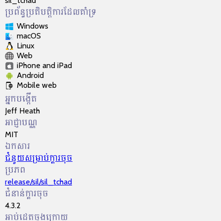
sil_tchad
ប្រព័ន្ធប្រតិបត្តិការដែលគាំទ្រ
Windows
macOS
Linux
Web
iPhone and iPad
Android
Mobile web
អ្នកបង្កើត
Jeff Heath
អាជ្ញា​បណ្ណ​
MIT
ឯកសារ
ជំនួយ​សម្រាប់​ក្ដារចុច
ប្រភព
release/sil/sil_tchad
ជំនាន់ក្ដារចុច
4.3.2
អាប់ដេតចុងក្រោយ