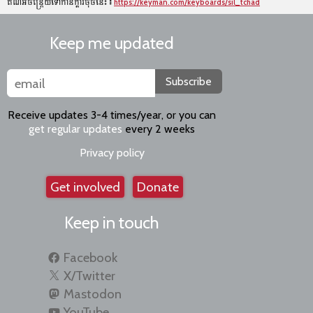
តំណអចិន្ត្រៃយ៍ទៅកាន់ក្ដារចុចនេះ៖
https://keyman.com/keyboards/sil_tchad
Keep me updated
Subscribe
Receive updates 3-4 times/year, or you can
get regular updates
every 2 weeks
Privacy policy
Get involved
Donate
Keep in touch
Facebook
X/Twitter
Mastodon
YouTube