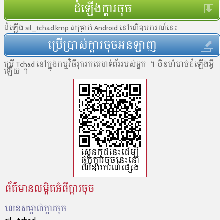
ដំឡើងក្ដារចុច
ដំឡើង sil_tchad.kmp សម្រាប់ Android នៅលើឧបករណ៍នេះ
ប្រើប្រាស់ក្ដារចុចអនឡាញ
ប្រើ Tchad នៅ​ក្នុង​កម្មវិធី​រុករកគេហទំព័រ​របស់​អ្នក ។ មិន​ចាំបាច់​ដំឡើង​អ្វី​
ឡើយ ។
ស្កេនកូដ​នេះដើម្បី​
ផ្ទុក​ក្ដារចុចនេះ​នៅ​
លើ​ឧបករណ៍​ផ្សេង
ព័ត៌មានលម្អិតអំពីក្តារចុច
លេខសម្គាល់​ក្ដារចុច