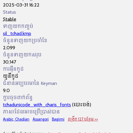
2025-03-31 16:22
Status
Stable
ទាញយកកញ្ចប់
sil_tchad.kmp
ចំនួនទាញយកប្រចាំខែ
2,099
ចំនួនទាញយកសរុប
30,147
ការអ៊ីនកូដ
យូនីកូដ
ជំនាន់អប្បបរមានៃ Keyman
9.0
ក្ដារចុចពាក់ព័ន្ធ
tchadunicode_with_charis_fonts
(បោះបង់)
ភាសាដែលអាចប្រើប្រាស់បាន
Arabic, Chadian
Assangori
Bagirmi
ពង្រីក 127 បន្ថែម >>