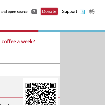
Search
Donate
Support
Search
 and open source
 coffee a week?