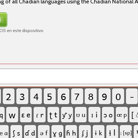
ng of all Chadian languages using the Chadian National 
OS en este dispositivo
2
3
4
5
6
7
8
9
0
-
w
ʈ t
ɪ i
ɛ e
ɾ r
ɔ o
[ ◌
 q
ƴ y
ʊ u
œ p
ɬ l
ʄ j
ʃ s
ɗ d
ə f
ɣ g
ɦ h
ɨ k
æ a
; [sp]