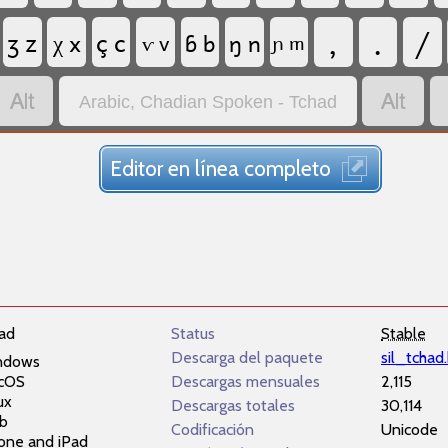
,
.
/
ʒ z
ç c
χ x
ɓ b
ŋ n
ⱱ v
ɲ m


Arabic, Chadian Spoken - Tchad
Editor en línea completo
had
Status
Stable
Descarga del paquete
sil_tchad
ndows
cOS
Descargas mensuales
2,115
ux
Descargas totales
30,114
b
Codificación
Unicode
one and iPad