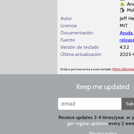
And
Mo
Autor
Jeff H
Licencia
MIT
Documentación
Ayuda 
Fuente
release
Versión de teclado
4.3.2
Última actualización
2025-0
Enlace permanente a este teclado:
https://keyma
Keep me updated
Sub
Receive updates 3-4 times/year, or 
get regular updates
every 2 wee
Privacy policy