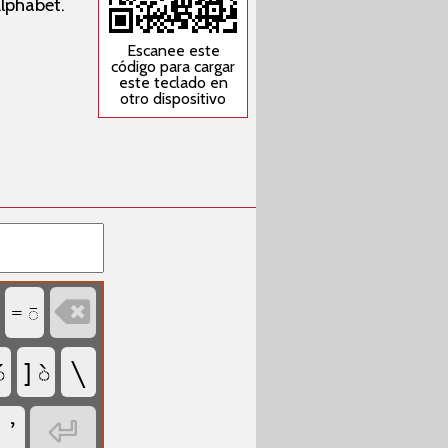
Alphabet.
Escanee este
código para cargar
este teclado en
otro dispositivo

= ◌̄
\
́
] ◌̀
ꞌ ’
