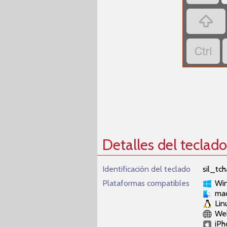


Detalles del teclado
Identificación del teclado
sil_tc
Plataformas compatibles
Wi
ma
Lin
We
iPh