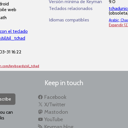
Versión mínima de Keyman
9.0
roid
Teclados relacionados
tchaduni
bile web
(obsoleta
eath
Idiomas compatibles
Arabic, Cha
Expandir 12
con el teclado
/sil/sil_tchad
3-31 16:22
n.com/keyboards/sil_tchad
Keep in touch
Facebook
scribe
X/Twitter
Mastodon
you can
ks
YouTube
Keyman blog