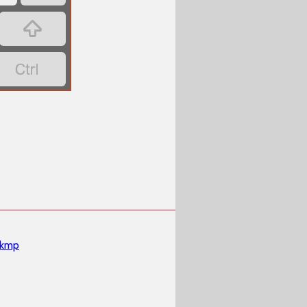


.kmp