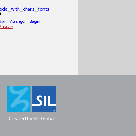
code_with_charis_fonts
)
dian
Assangori
Bagirmi
7 más >>
Created by
SIL Global