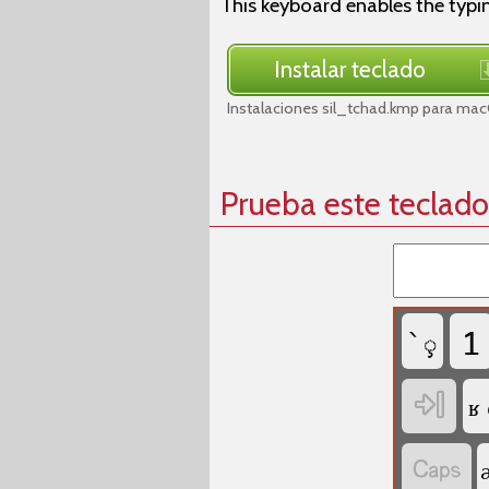
This keyboard enables the typi
Instalar teclado
Instalaciones sil_tchad.kmp para mac
Prueba este teclado
1
` ◌̧

ʁ
