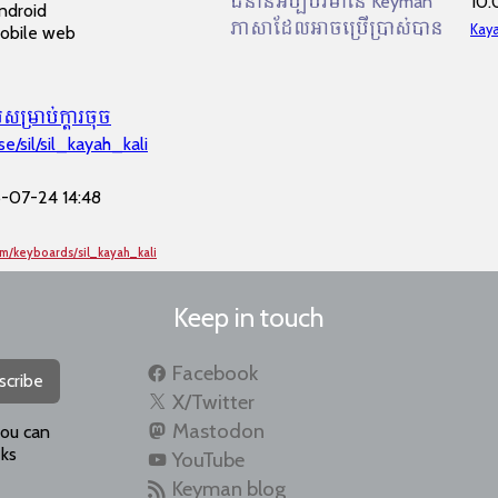
ជំនាន់អប្បបរមានៃ Keyman
10.
ndroid
ភាសាដែលអាចប្រើប្រាស់បាន
Kay
obile web
​សម្រាប់​ក្ដារចុច
se/sil/sil_kayah_kali
-07-24 14:48
m/keyboards/sil_kayah_kali
Keep in touch
Facebook
scribe
X/Twitter
Mastodon
you can
ks
YouTube
Keyman blog