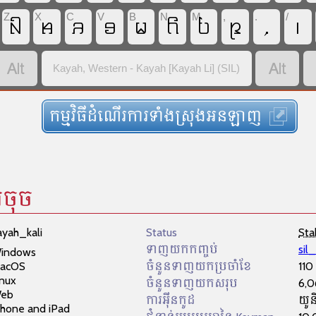
Z
X
C
V
B
N
M
,
.
/
ꤡ
ꤌ
ꤏ
ꤋ
ꤗ
ꤖ
ꤝ
ꤐ
,
꤯


Kayah, Western - Kayah [Kayah Li] (SIL)
កម្មវិធីដំណើរការទាំងស្រុងអនឡាញ
រចុច
ayah_kali
Status
Sta
ទាញយកកញ្ចប់
sil
indows
acOS
ចំនួនទាញយកប្រចាំខែ
110
inux
ចំនួនទាញយកសរុប
6,0
eb
ការអ៊ីនកូដ
យូន
Phone and iPad