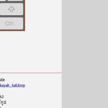


ble
_kayah_kali.kmp
62
ីកូដ