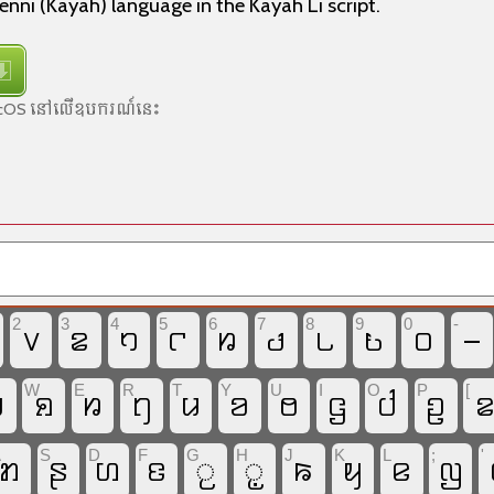
nni (Kayah) language in the Kayah Li script.
 macOS នៅលើឧបករណ៍នេះ
ះ
2
3
4
5
6
7
8
9
0
-
꤂
꤃
꤄
꤅
꤆
꤇
꤈
꤉
꤀
-
W
E
R
T
Y
U
I
O
P
[
ꤠ
ꤎ
ꤙ
ꤚ
ꤣ
ꤤ
ꤥ
ꤞ
ꤓ
ꤑ
A
S
D
F
G
H
J
K
L
;
'
ꤊ
ꤔ
ꤛ
ꤢ
꤬
꤭
ꤒ
ꤟ
ꤕ
ꤜ