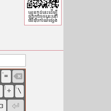
ស្កេនកូដ​នេះដើម្បី​
ផ្ទុក​ក្ដារចុចនេះ​នៅ​
លើ​ឧបករណ៍​ផ្សេង
=
=

]
\
ꤘ
÷
\
ꤍ
