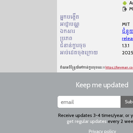
A
M
អ្នកបង្កើត
អាជ្ញា​បណ្ណ​
MIT
ឯកសារ
ជំនួយ
ប្រភព
relea
ជំនាន់ក្ដារចុច
1.3.1
អាប់ដេតចុងក្រោយ
2025
តំណអចិន្ត្រៃយ៍ទៅកាន់ក្ដារចុចនេះ៖
https://keyman.co
Keep me updated
Sub
Receive updates 3-4 times/year, or 
get regular updates
every 2 wee
Privacy policy