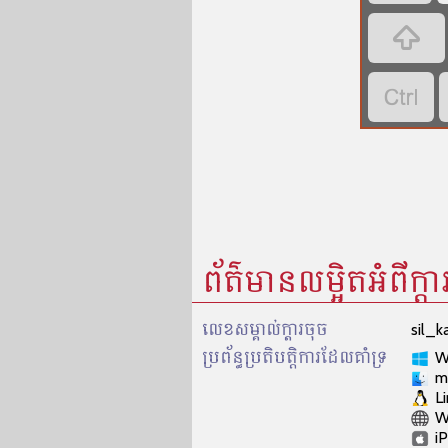


ព័ត៌មានលម្អិតអំពីក្តា
លេខសម្គាល់​ក្ដារចុច
sil_k
ប្រព័ន្ធប្រតិបត្តិការដែលគាំទ្រ
W
m
L
W
i