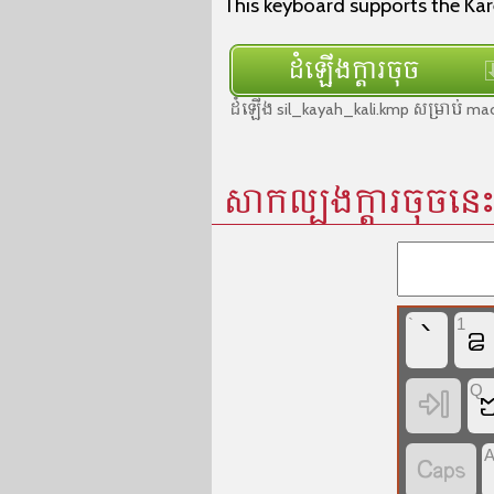
This keyboard supports the Kare
ដំឡើងក្ដារចុច
ដំឡើង sil_kayah_kali.kmp សម្រាប់
សាកល្បងក្ដារចុចនេ
`
1
`
꤁
Q

