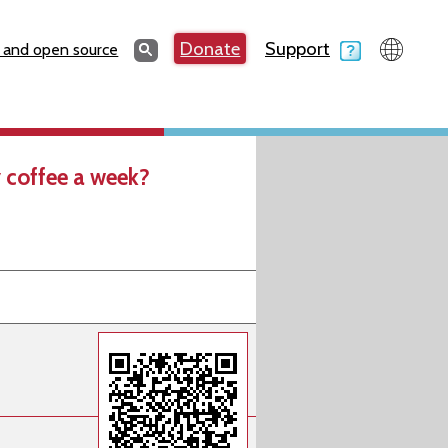
Search
Donate
Support
Search
 and open source
 coffee a week?