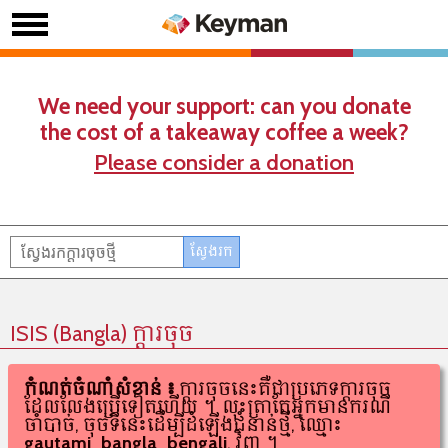
We need your support: can you donate
the cost of a takeaway coffee a week?
Please consider a donation
ISIS (Bangla) ក្តារចុច
កំណត់ចំណាំសំខាន់៖
ក្តារចុចនេះគឺជាប្រភេទក្តារចុច
ដែលលែងប្រើទៀតហើយ។ លុះត្រាតែអ្នកមានករណី
ចាំបាច់, ចុចទីនេះដើម្បីដំឡើងជំនាន់ថ្មី, ឈ្មោះ
gautami_bangla_bengali
, វិញ។