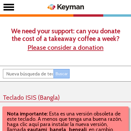
We need your support: can you donate
the cost of a takeaway coffee a week?
Please consider a donation
Teclado ISIS (Bangla)
Nota importante:
Esta es una versión obsoleta de
este teclado. A menos que tenga una buena razón,
haga clic aquí para instalar la nueva versión,
llamada
gautami_bangla_bengali
, en cambio.