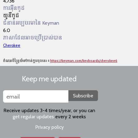
4,736
ការអ៊ីនកូដ
យូនីកូដ
ជំនាន់អប្បបរមានៃ Keyman
6.0
ភាសាដែលអាចប្រើប្រាស់បាន
Cherokee
តំណអចិន្ត្រៃយ៍ទៅកាន់ក្ដារចុចនេះ៖
https://keyman.com/keyboards/cherokee6
Keep me updated
Subscribe
Receive updates 3-4 times/year, or you can
get regular updates
every 2 weeks
Privacy policy