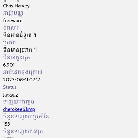
Chris Harvey
អាជ្ញា​បណ្ណ​
freeware
ឯកសារ
មិនមានជំនួយ។
ប្រភព
មិនមានប្រភព។
ជំនាន់ក្ដារចុច
6.901
អាប់ដេតចុងក្រោយ
2023-08-11 07:17
Status
Legacy
ទាញយកកញ្ចប់
cherokee6.kmp
ចំនួនទាញយកប្រចាំខែ
153
ចំនួនទាញយកសរុប