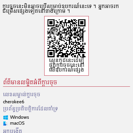
ក្តារចុច​នេះ​មិន​អាចប្រើសម្រាប់​ឧបករណ៍​នេះ​ទេ។ អ្នក​អាច​រក​
ជម្រើស​ផ្សេង​ទៀត​នៅ​ខាង​ក្រោម។
ស្កេនកូដ​នេះដើម្បី​
ផ្ទុក​ក្ដារចុចនេះ​នៅ​
លើ​ឧបករណ៍​ផ្សេង
ព័ត៌មានលម្អិតអំពីក្តារចុច
លេខសម្គាល់​ក្ដារចុច
cherokee6
ប្រព័ន្ធប្រតិបត្តិការដែលគាំទ្រ
Windows
macOS
អ្នកបង្កើត