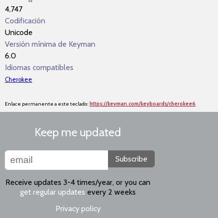
4,747
Codificación
Unicode
Versión mínima de Keyman
6.0
Idiomas compatibles
Cherokee
Enlace permanente a este teclado:
https://keyman.com/keyboards/cherokee6
Keep me updated
Subscribe
Receive updates 3-4 times/year, or you can
get regular updates
every 2 weeks
Privacy policy