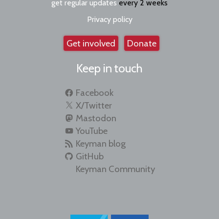
get regular updates
every 2 weeks
Privacy policy
Get involved
Donate
Keep in touch
Facebook
X/Twitter
Mastodon
YouTube
Keyman blog
GitHub
Keyman Community