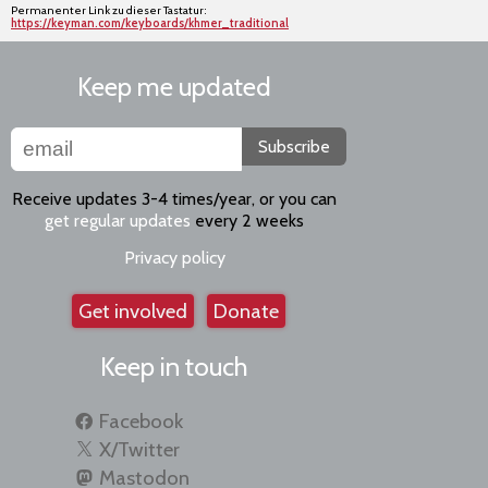
Permanenter Link zu dieser Tastatur:
https://keyman.com/keyboards/khmer_traditional
Keep me updated
Subscribe
Receive updates 3-4 times/year, or you can
get regular updates
every 2 weeks
Privacy policy
Get involved
Donate
Keep in touch
Facebook
X/Twitter
Mastodon