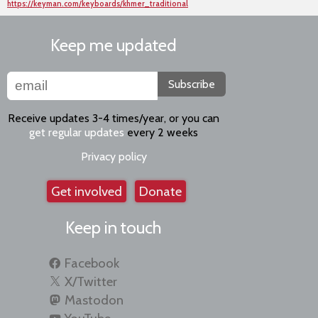
https://keyman.com/keyboards/khmer_traditional
Keep me updated
Subscribe
Receive updates 3-4 times/year, or you can
get regular updates
every 2 weeks
Privacy policy
Get involved
Donate
Keep in touch
Facebook
X/Twitter
Mastodon