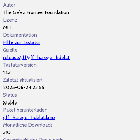
Autor
The Geʾez Frontier Foundation
Lizenz
MIT
Dokumentation
Hilfe zur Tastatur
Quelle
release/gff/gff_harege_fidelat
Tastaturversion
1.1.3
Zuletzt aktualisiert
2025-06-24 23:56
Status
Stable
Paket herunterladen
gff_harege_fidelat.kmp
Monatliche Downloads
310
Gesamtzahl der Downloads