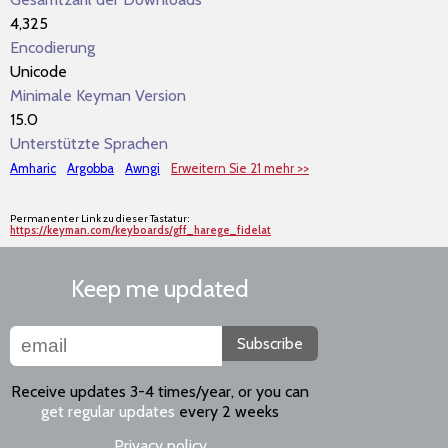
4,325
Encodierung
Unicode
Minimale Keyman Version
15.0
Unterstützte Sprachen
Amharic
Argobba
Awngi
Erweitern Sie 21 mehr >>
Permanenter Link zu dieser Tastatur:
https://keyman.com/keyboards/gff_harege_fidelat
Keep me updated
Subscribe
Receive updates 3-4 times/year, or you can
get regular updates
every 2 weeks
Privacy policy