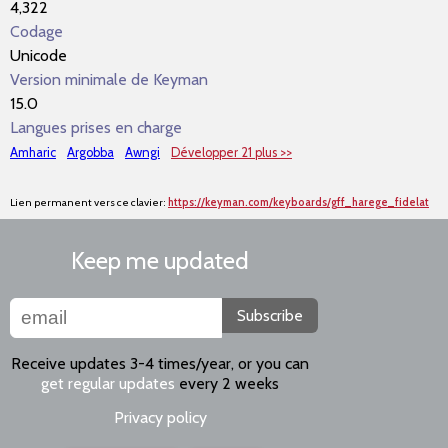
4,322
Codage
Unicode
Version minimale de Keyman
15.0
Langues prises en charge
Amharic
Argobba
Awngi
Développer 21 plus >>
Lien permanent vers ce clavier:
https://keyman.com/keyboards/gff_harege_fidelat
Keep me updated
Subscribe
Receive updates 3-4 times/year, or you can
get regular updates
every 2 weeks
Privacy policy