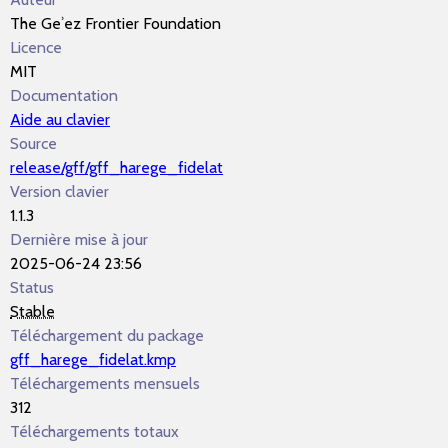
The Geʾez Frontier Foundation
Licence
MIT
Documentation
Aide au clavier
Source
release/gff/gff_harege_fidelat
Version clavier
1.1.3
Dernière mise à jour
2025-06-24 23:56
Status
Stable
Téléchargement du package
gff_harege_fidelat.kmp
Téléchargements mensuels
312
Téléchargements totaux