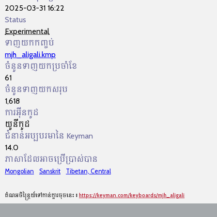
2025-03-31 16:22
Status
Experimental
ទាញយកកញ្ចប់
mjh_aligali.kmp
ចំនួនទាញយកប្រចាំខែ
61
ចំនួនទាញយកសរុប
1,618
ការអ៊ីនកូដ
យូនីកូដ
ជំនាន់អប្បបរមានៃ Keyman
14.0
ភាសាដែលអាចប្រើប្រាស់បាន
Mongolian
Sanskrit
Tibetan, Central
តំណអចិន្ត្រៃយ៍ទៅកាន់ក្ដារចុចនេះ៖
https://keyman.com/keyboards/mjh_aligali