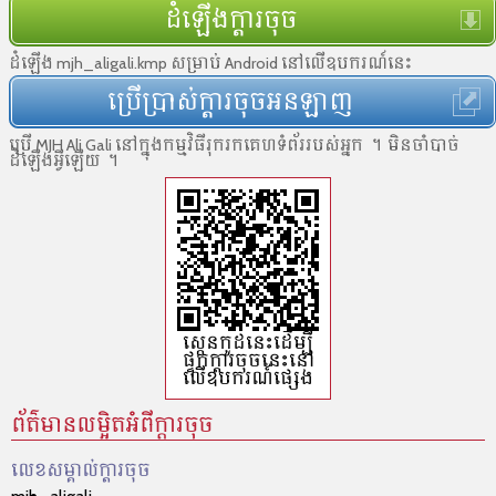
ដំឡើងក្ដារចុច
ដំឡើង mjh_aligali.kmp សម្រាប់ Android នៅលើឧបករណ៍នេះ
ប្រើប្រាស់ក្ដារចុចអនឡាញ
ប្រើ MJH Ali Gali នៅ​ក្នុង​កម្មវិធី​រុករកគេហទំព័រ​របស់​អ្នក ។ មិន​ចាំបាច់​
ដំឡើង​អ្វី​ឡើយ ។
ស្កេនកូដ​នេះដើម្បី​
ផ្ទុក​ក្ដារចុចនេះ​នៅ​
លើ​ឧបករណ៍​ផ្សេង
ព័ត៌មានលម្អិតអំពីក្តារចុច
លេខសម្គាល់​ក្ដារចុច