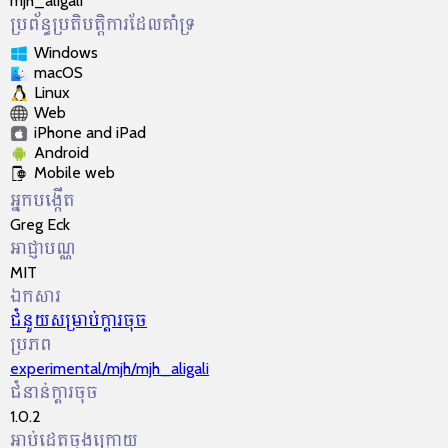
mjh_aligali
ប្រព័ន្ធប្រតិបត្តិការដែលគាំទ្រ
Windows
macOS
Linux
Web
iPhone and iPad
Android
Mobile web
អ្នកបង្កើត
Greg Eck
អាជ្ញា​បណ្ណ​
MIT
ឯកសារ
ជំនួយ​សម្រាប់​ក្ដារចុច
ប្រភព
experimental/mjh/mjh_aligali
ជំនាន់ក្ដារចុច
1.0.2
អាប់ដេតចុងក្រោយ