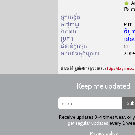
A
M
អ្នកបង្កើត
អាជ្ញា​បណ្ណ​
MIT
ឯកសារ
ជំនួយ
ប្រភព
relea
ជំនាន់ក្ដារចុច
1.1
អាប់ដេតចុងក្រោយ
2019
តំណអចិន្ត្រៃយ៍ទៅកាន់ក្ដារចុចនេះ៖
https://keyman.c
Keep me updated
Sub
Receive updates 3-4 times/year, or 
get regular updates
every 2 wee
Privacy policy