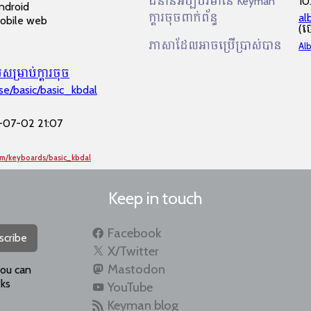
ជំនាន់អប្បបរមានៃ Keyman
10
ndroid
ក្ដារចុចពាក់ព័ន្ធ
al
obile web
(ប
ភាសាដែលអាចប្រើប្រាស់បាន
Al
​សម្រាប់​ក្ដារចុច
se/basic/basic_kbdal
-07-02 21:07
om/keyboards/basic_kbdal
Keep in touch
Facebook
scribe
X/Twitter
Mastodon
you can
ks
YouTube
Keyman blog