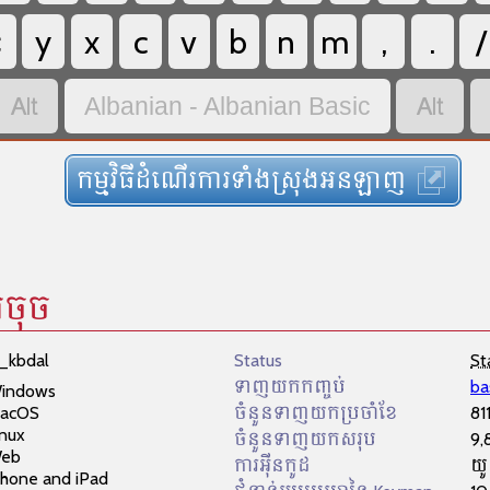
<
y
x
c
v
b
n
m
,
.
/


Albanian - Albanian Basic
កម្មវិធីដំណើរការទាំងស្រុងអនឡាញ
រចុច
c_kbdal
Status
St
ទាញយកកញ្ចប់
ba
indows
acOS
ចំនួនទាញយកប្រចាំខែ
81
inux
ចំនួនទាញយកសរុប
9,
eb
ការអ៊ីនកូដ
យូ
Phone and iPad