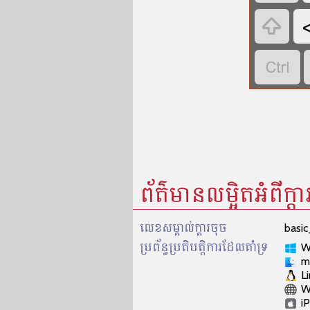


ព័ត៌មានលម្អិតអំពីក្តា
លេខសម្គាល់​ក្ដារចុច
basi
ប្រព័ន្ធប្រតិបត្តិការដែលគាំទ្រ
W
m
L
W
i