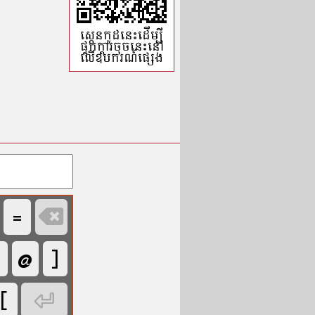
ស្កេនកូដ​នេះដើម្បី​
ផ្ទុក​ក្ដារចុចនេះ​នៅ​
លើ​ឧបករណ៍​ផ្សេង
=

@
]
[
