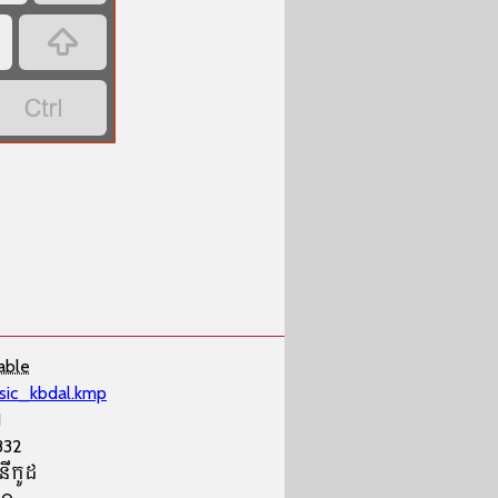


able
sic_kbdal.kmp
1
832
នីកូដ