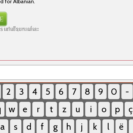
d for Albanian.
acOS នៅលើឧបករណ៍នេះ
ះ
2
3
4
5
6
7
8
9
0
-
q
w
e
r
t
z
u
i
o
p
ç
a
s
d
f
g
h
j
k
l
ë