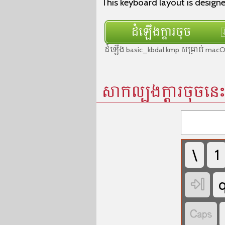
This keyboard layout is designe
ដំឡើងក្ដារចុច
ដំឡើង basic_kbdal.kmp សម្រាប់ m
សាកល្បងក្ដារចុចនេ
\
1

