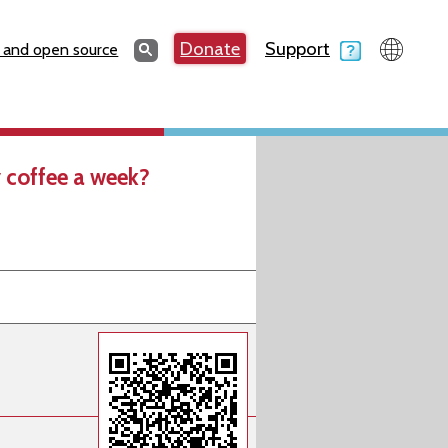
Search
Donate
Support
Search
 and open source
 coffee a week?