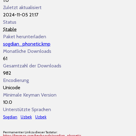
1.0
Zuletzt aktualisiert
2024-11-05 21:17
Status
Stable
Paket herunterladen
sogdian_phonetic.kmp
Monatliche Downloads
61
Gesamtzahl der Downloads
982
Encodierung
Unicode
Minimale Keyman Version
10.0
Unterstützte Sprachen
Sogdian
Uzbek
Uzbek
Permanenter Link zu dieser Tastatur:
https://keyman.com/keyboards/sogdian_phonetic