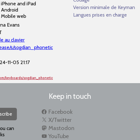
iPhone and iPad
Version minimale de Keyman
Android
Langues prises en charge
Mobile web
rna Evans
T
e au clavier
lease/s/sogdian_phonetic
24-11-05 21:17
com/keyboards/sogdian_phonetic
Keep in touch
Facebook
scribe
X/Twitter
Mastodon
you can
ks
YouTube