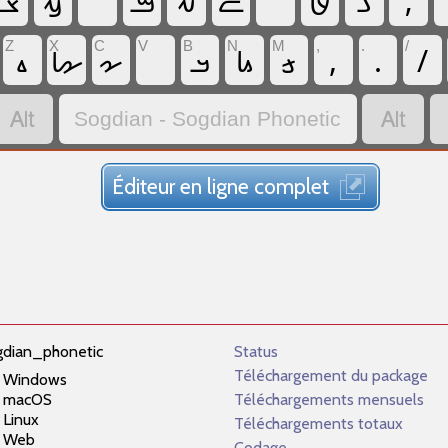
‏𐼰
‏𐼼
‏
‏𐽃
‏𐼲
‏𐼳
‏
‏𐼸
‏𐼹
‏;
Z
X
C
V
B
N
M
,
.
/
‏𐼵
‏𐽅
‏𐽁
‏
‏𐼱
‏𐼻
‏𐼺
‏,
‏.
‏/
‏
‏
Sogdian - Sogdian Phonetic
Éditeur en ligne complet
gdian_phonetic
Status
Téléchargement du package
Windows
macOS
Téléchargements mensuels
Linux
Téléchargements totaux
Web
Codage