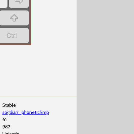
‏'
‏
‏
‏
Stable
sogdian_phonetic.kmp
61
982
Unicode