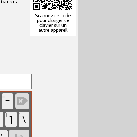
dback is
Scannez ce code
pour charger ce
clavier sur un
autre appareil
=
‏=
‏
]
\
‏]
‏\