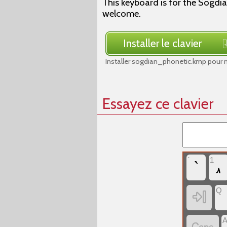
This keyboard is for the Sogdia
welcome.
Installer le clavier
Installer sogdian_phonetic.kmp pour 
Essayez ce clavier
`
1
‏`
‏𐽑
Q
‏
‏