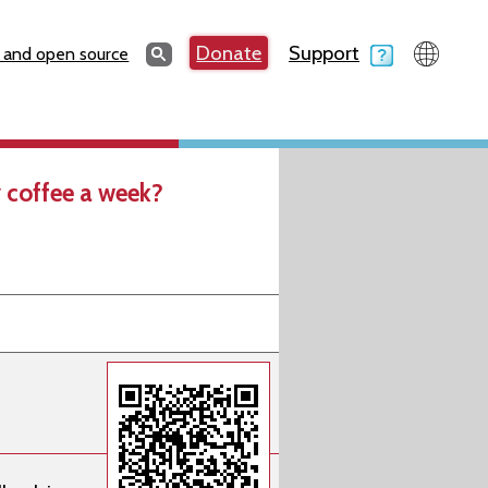
Search
Donate
Support
Search
 and open source
 coffee a week?