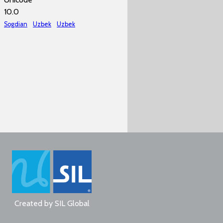
10.0
Sogdian
Uzbek
Uzbek
Created by
SIL Global