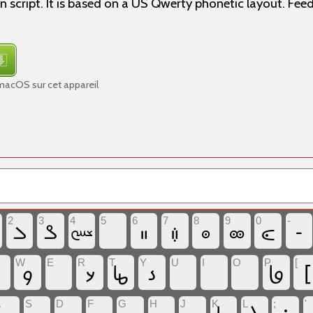
n script. It is based on a US Qwerty phonetic layout. Fee
macOS sur cet appareil
2
3
4
5
6
7
8
9
0
-
‏𐽒
‏𐽓
‏
‏𐽕
‏𐽖
‏𐽗
‏𐽘
‏𐽙
‏-
‏𐽔
W
E
R
T
Y
U
I
O
P
[
‏𐼴
‏
‏𐽀
‏𐽂
‏𐼷
‏
‏
‏
‏𐼾
‏[
A
S
D
F
G
H
J
K
L
;
'