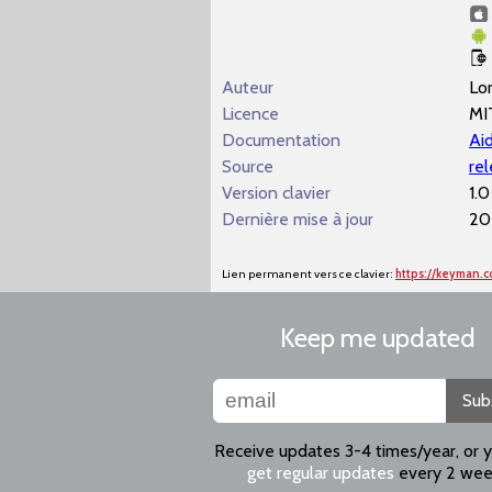
Auteur
Lo
Licence
MI
Documentation
Aid
Source
re
Version clavier
1.0
Dernière mise à jour
20
Lien permanent vers ce clavier:
https://keyman.
Keep me updated
Sub
Receive updates 3-4 times/year, or 
get regular updates
every 2 wee