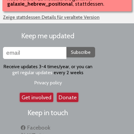
galaxie_hebrew_positional
, stattdessen.
Zeige stattdessen Details für veraltete Version
Keep me updated
Subscribe
Receive updates 3-4 times/year, or you can
get regular updates
every 2 weeks
Privacy policy
Get involved
Donate
Keep in touch
Facebook