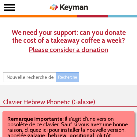
We need your support: can you donate
the cost of a takeaway coffee a week?
Please consider a donation
Clavier Hebrew Phonetic (Galaxie)
Remarque importante:
Il s'agit d'une version
obsolète de ce clavier. Sauf si vous avez une bonne
raison, cliquez ici pour installer la nouvelle version,
appelée
galaxie_hebrew_positional
, plutôt.