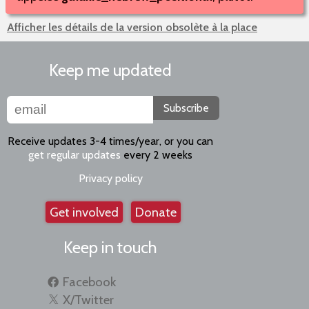
Afficher les détails de la version obsolète à la place
Keep me updated
Subscribe
Receive updates 3-4 times/year, or you can
get regular updates
every 2 weeks
Privacy policy
Get involved
Donate
Keep in touch
Facebook
X/Twitter