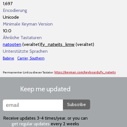
1,697
Encodierung
Unicode
Minimale Keyman Version
10.0
Ähnliche Tastaturen
natooten
(veraltet)
fv_natwits_kmw
(veraltet)
Unterstützte Sprachen
Babine
Carrier, Southern
Permanenter Link zu dieser Tastatur:
https://keyman.com/keyboards/fv_natwits
Keep me updated
Subscribe
Receive updates 3-4 times/year, or you can
get regular updates
every 2 weeks