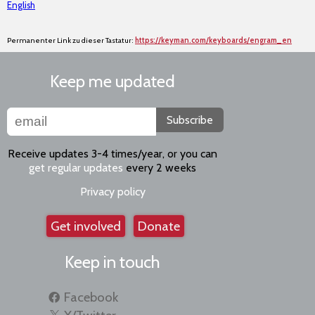
English
Permanenter Link zu dieser Tastatur:
https://keyman.com/keyboards/engram_en
Keep me updated
Subscribe
Receive updates 3-4 times/year, or you can
get regular updates
every 2 weeks
Privacy policy
Get involved
Donate
Keep in touch
Facebook