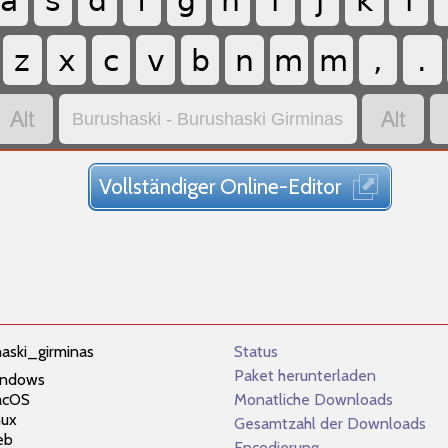
a
s
d
f
g
h
i
j
k
l
z
x
c
v
b
n
m
m
,
.


Burushaski - Burushaski Girminas
Vollständiger Online-Editor
haski_girminas
Status
Paket herunterladen
ndows
acOS
Monatliche Downloads
nux
Gesamtzahl der Downloads
eb
Encodierung