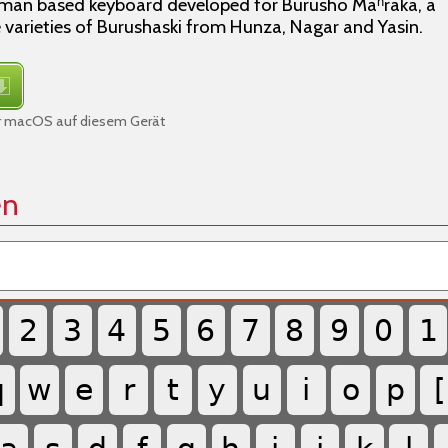
Roman based keyboard developed for Burusho Maʰraka, a
e varieties of Burushaski from Hunza, Nagar and Yasin.
für macOS auf diesem Gerät
en
2
3
4
5
6
7
8
9
0
1
q
w
e
r
t
y
u
i
o
p
[