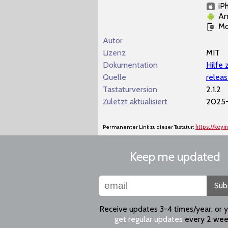
iP
An
Mo
Autor
Lizenz
MIT
Dokumentation
Hilfe 
Quelle
releas
Tastaturversion
2.1.2
Zuletzt aktualisiert
2025-
Permanenter Link zu dieser Tastatur:
https://key
Keep me updated
Sub
Receive updates 3-4 times/year, or 
get regular updates
every 2 wee