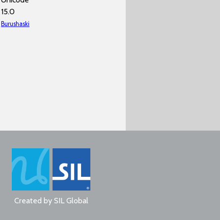
15.0
Burushaski
Created by
SIL Global