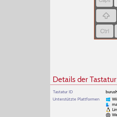



Details der Tastatur
Tastatur ID
burus
Unterstützte Plattformen
Wi
m
Li
W