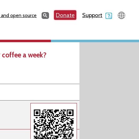
Search
Donate
Support
Search
 and open source
 coffee a week?