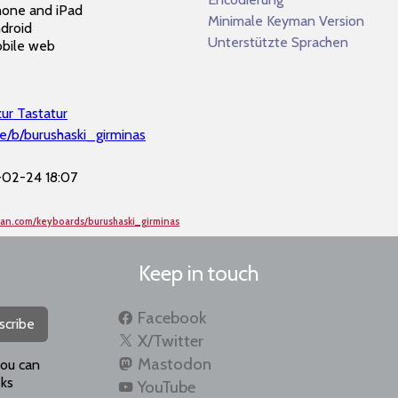
hone and iPad
Minimale Keyman Version
droid
Unterstützte Sprachen
bile web
zur Tastatur
e/b/burushaski_girminas
02-24 18:07
man.com/keyboards/burushaski_girminas
Keep in touch
Facebook
scribe
X/Twitter
Mastodon
you can
ks
YouTube