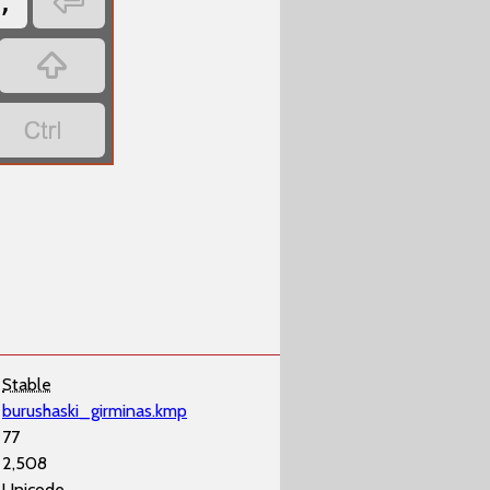

;


Stable
burushaski_girminas.kmp
77
2,508
Unicode