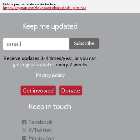
Enlace permanente a este teclado:
https://keyman.com/keyboards/burushaski_girminas
Keep me updated
Subscribe
Receive updates 3-4 times/year, or you can
get regular updates
every 2 weeks
Privacy policy
Get involved
Donate
Keep in touch
Facebook
X/Twitter
Mastodon