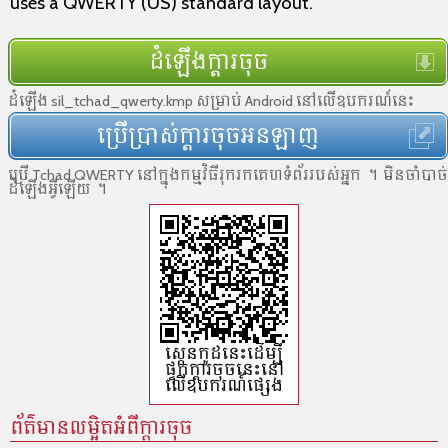
uses a QWERTY (US) standard layout.
ដំឡើងក្ដារចុច
ដំឡើង sil_tchad_qwerty.kmp សម្រាប់ Android នៅលើឧបករណ៍នេះ
ប្រើប្រាស់ក្ដារចុចអនឡាញ
ប្រើ Tchad QWERTY នៅ​ក្នុង​កម្មវិធី​រុករកគេហទំព័រ​របស់​អ្នក ។ មិន​ចាំបាច់​
ដំឡើង​អ្វី​ឡើយ ។
ស្កេនកូដ​នេះដើម្បី​
ផ្ទុក​ក្ដារចុចនេះ​នៅ​
លើ​ឧបករណ៍​ផ្សេង
ព័ត៌មានលម្អិតអំពីក្តារចុច