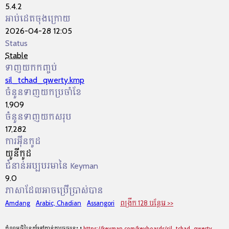
5.4.2
អាប់ដេតចុងក្រោយ
2026-04-28 12:05
Status
Stable
ទាញយកកញ្ចប់
sil_tchad_qwerty.kmp
ចំនួនទាញយកប្រចាំខែ
1,909
ចំនួនទាញយកសរុប
17,282
ការអ៊ីនកូដ
យូនីកូដ
ជំនាន់អប្បបរមានៃ Keyman
9.0
ភាសាដែលអាចប្រើប្រាស់បាន
Amdang
Arabic, Chadian
Assangori
ពង្រីក 128 បន្ថែម >>
តំណអចិន្ត្រៃយ៍ទៅកាន់ក្ដារចុចនេះ៖
https://keyman.com/keyboards/sil_tchad_qwerty