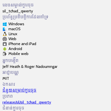
លេខសម្គាល់​ក្ដារចុច
sil_tchad_qwerty
ប្រព័ន្ធប្រតិបត្តិការដែលគាំទ្រ
Windows
macOS
Linux
Web
iPhone and iPad
Android
Mobile web
អ្នកបង្កើត
Jeff Heath & Roger Nadoumngar
អាជ្ញា​បណ្ណ​
MIT
ឯកសារ
ជំនួយ​សម្រាប់​ក្ដារចុច
ប្រភព
release/sil/sil_tchad_qwerty
ជំនាន់ក្ដារចុច