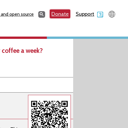
Search
Donate
Support
Search
 and open source
 coffee a week?