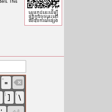
ers. This
ស្កេនកូដ​នេះដើម្បី​
ផ្ទុក​ក្ដារចុចនេះ​នៅ​
លើ​ឧបករណ៍​ផ្សេង
=
=

]
\
]
\