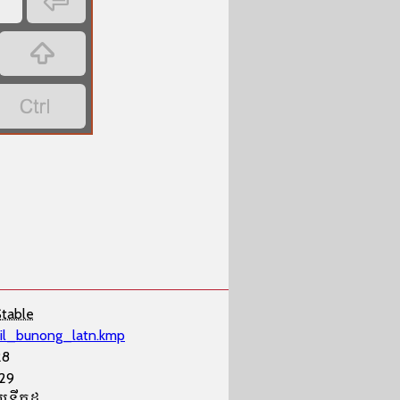
'



Stable
sil_bunong_latn.kmp
28
129
យូនីកូដ