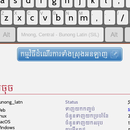
a
s
d
f
g
h
j
k
l
;
Z
X
C
V
B
N
M
,
.
/
z
x
c
v
b
n
m
,
.
/


Mnong, Central - Bunong Latin (SIL)
កម្មវិធីដំណើរការទាំងស្រុងអនឡាញ
រចុច
bunong_latn
Status
ទាញយកកញ្ចប់
eb
inux
ចំនួនទាញយកប្រចាំខែ
acOS
ចំនួនទាញយកសរុប
indows
ការអ៊ីនកូដ