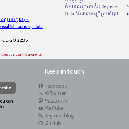
ជំនាន់អប្បបរមានៃ Keyman
ភាសាដែលអាចប្រើប្រាស់បាន
M
​សម្រាប់​ក្ដារចុច
se/sil/sil_bunong_latn
-02-20 22:35
om/keyboards/sil_bunong_latn
Keep in touch
Facebook
scribe
X/Twitter
Mastodon
you can
ks
YouTube
Keyman blog
GitHub