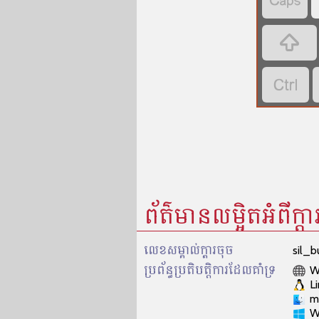



ព័ត៌មានលម្អិតអំពីក្តា
លេខសម្គាល់​ក្ដារចុច
sil_
ប្រព័ន្ធប្រតិបត្តិការដែលគាំទ្រ
W
L
m
W