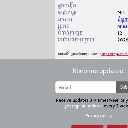
អ្នកបង្កើត
អាជ្ញា​បណ្ណ​
MIT
ឯកសារ
ជំនួយ
ប្រភព
relea
ជំនាន់ក្ដារចុច
1.2
អាប់ដេតចុងក្រោយ
2026
តំណអចិន្ត្រៃយ៍ទៅកាន់ក្ដារចុចនេះ៖
https://keyman.c
Keep me updated
Sub
Receive updates 3-4 times/year, or 
get regular updates
every 2 wee
Privacy policy