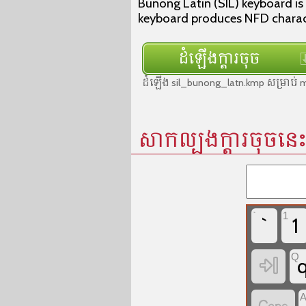
Bunong Latin (SIL) keyboard is
keyboard produces NFD charac
ដំឡើងក្ដារចុច
ដំឡើង sil_bunong_latn.kmp សម្រា
សាកល្បងក្ដារចុចនេ
`
1
`
1
Q
