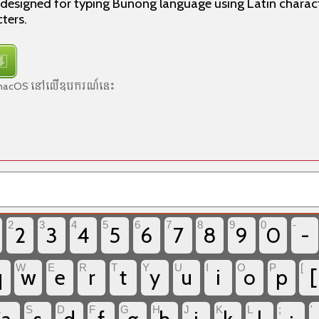
 designed for typing Bunong language using Latin charact
ters.
ប់ macOS នៅលើឧបករណ៍នេះ
ះ
2
3
4
5
6
7
8
9
0
-
2
3
4
5
6
7
8
9
0
-
W
E
R
T
Y
U
I
O
P
[
q
w
e
r
t
y
u
i
o
p
[
A
S
D
F
G
H
J
K
L
;
'