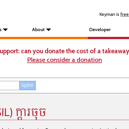
Keyman is
free
s
About
Developer
upport: can you donate the cost of a takeaway
Please consider a donation
L) ក្តារចុច