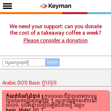
We need your support: can you donate
the cost of a takeaway coffee a week?
Please consider a donation
Arabic (101) Basic ក្តារចុច
កំណត់ចំណាំសំខាន់៖
ក្តារចុចនេះគឺជាប្រភេទក្តារចុច
ដែលលែងប្រើទៀតហើយ។ លុះត្រាតែអ្នកមានករណី
ចាំបាច់, ចុចទីនេះដើម្បីដំឡើងជំនាន់ថ្មី, ឈ្មោះ
basic_kbda1
, វិញ។