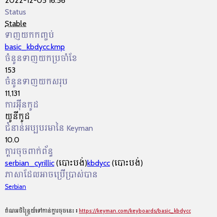
2022-12-05 16:56
Status
Stable
ទាញយកកញ្ចប់
basic_kbdycc.kmp
ចំនួនទាញយកប្រចាំខែ
153
ចំនួនទាញយកសរុប
11,131
ការអ៊ីនកូដ
យូនីកូដ
ជំនាន់អប្បបរមានៃ Keyman
10.0
ក្ដារចុចពាក់ព័ន្ធ
serbian_cyrillic
(បោះបង់)
kbdycc
(បោះបង់)
ភាសាដែលអាចប្រើប្រាស់បាន
Serbian
តំណអចិន្ត្រៃយ៍ទៅកាន់ក្ដារចុចនេះ៖
https://keyman.com/keyboards/basic_kbdycc