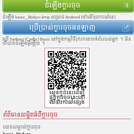
ដំឡើងក្ដារចុច
ដំឡើង basic_kbdycc.kmp សម្រាប់ Android នៅលើឧបករណ៍នេះ
ប្រើប្រាស់ក្ដារចុចអនឡាញ
ប្រើ Serbian (Cyrillic) Basic នៅ​ក្នុង​កម្មវិធី​រុករកគេហទំព័រ​របស់​អ្នក ។ មិន​
ចាំបាច់​ដំឡើង​អ្វី​ឡើយ ។
ស្កេនកូដ​នេះដើម្បី​
ផ្ទុក​ក្ដារចុចនេះ​នៅ​
លើ​ឧបករណ៍​ផ្សេង
ព័ត៌មានលម្អិតអំពីក្តារចុច
លេខសម្គាល់​ក្ដារចុច