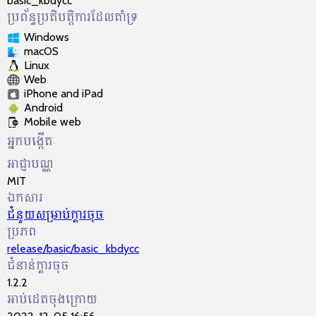
basic_kbdycc
ប្រព័ន្ធប្រតិបត្តិការដែលគាំទ្រ
Windows
macOS
Linux
Web
iPhone and iPad
Android
Mobile web
អ្នកបង្កើត
អាជ្ញា​បណ្ណ​
MIT
ឯកសារ
ជំនួយ​សម្រាប់​ក្ដារចុច
ប្រភព
release/basic/basic_kbdycc
ជំនាន់ក្ដារចុច
1.2.2
អាប់ដេតចុងក្រោយ