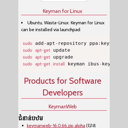
Keyman for Linux
Ubuntu, Wasta-Linux: Keyman for Linux
can be installed via launchpad:
Copy
sudo
sudo
apt-get
sudo
apt-get
sudo
apt-get
install
 keyman ibus-keyman on
Products for Software
Developers
KeymanWeb
ជំនាន់បឋម
keymanweb-16.0.66.zip alpha
(បាន