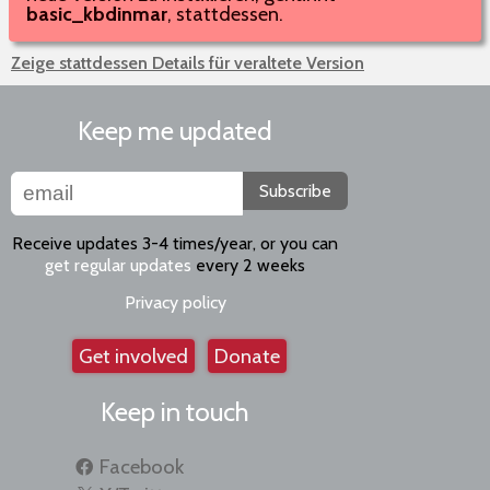
basic_kbdinmar
, stattdessen.
Zeige stattdessen Details für veraltete Version
Keep me updated
Subscribe
Receive updates 3-4 times/year, or you can
get regular updates
every 2 weeks
Privacy policy
Get involved
Donate
Keep in touch
Facebook