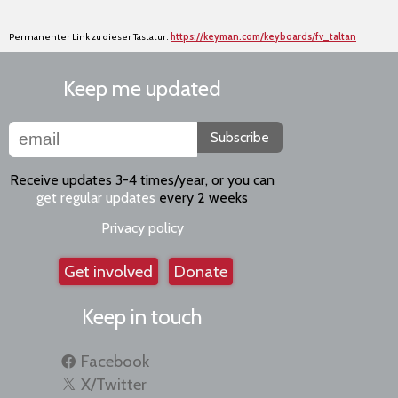
Permanenter Link zu dieser Tastatur:
https://keyman.com/keyboards/fv_taltan
Keep me updated
Subscribe
Receive updates 3-4 times/year, or you can
get regular updates
every 2 weeks
Privacy policy
Get involved
Donate
Keep in touch
Facebook
X/Twitter