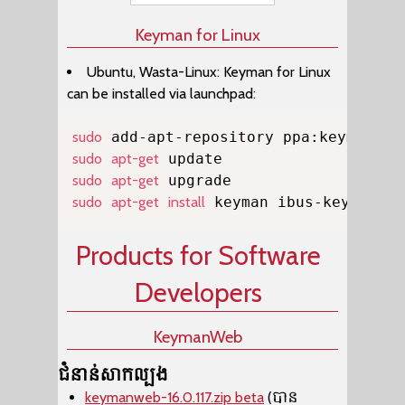
Keyman for Linux
Ubuntu, Wasta-Linux: Keyman for Linux
can be installed via launchpad:
Copy
sudo
sudo
apt-get
sudo
apt-get
sudo
apt-get
install
 keyman ibus-keyman on
Products for Software
Developers
KeymanWeb
ជំនាន់សាកល្បង
keymanweb-16.0.117.zip beta
(បាន