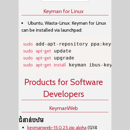
Keyman for Linux
Ubuntu, Wasta-Linux: Keyman for Linux
can be installed via launchpad:
Copy
sudo
sudo
apt-get
sudo
apt-get
sudo
apt-get
install
 keyman ibus-keyman on
Products for Software
Developers
KeymanWeb
ជំនាន់បឋម
keymanweb-15.0.25.zip alpha
(បាន