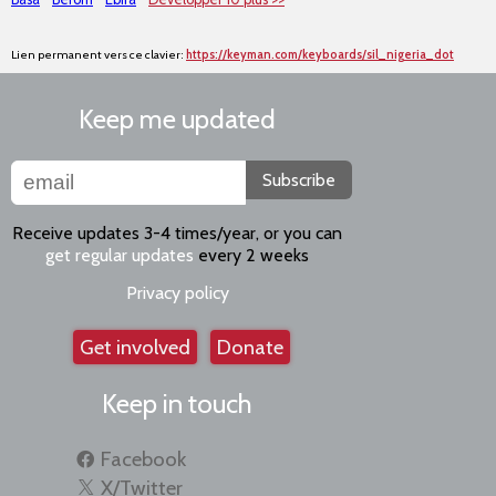
Lien permanent vers ce clavier:
https://keyman.com/keyboards/sil_nigeria_dot
Keep me updated
Subscribe
Receive updates 3-4 times/year, or you can
get regular updates
every 2 weeks
Privacy policy
Get involved
Donate
Keep in touch
Facebook
X/Twitter