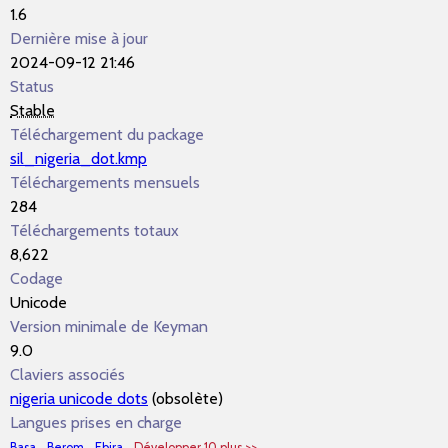
1.6
Dernière mise à jour
2024-09-12 21:46
Status
Stable
Téléchargement du package
sil_nigeria_dot.kmp
Téléchargements mensuels
284
Téléchargements totaux
8,622
Codage
Unicode
Version minimale de Keyman
9.0
Claviers associés
nigeria unicode dots
(obsolète)
Langues prises en charge
Basa
Berom
Ebira
Développer 10 plus >>