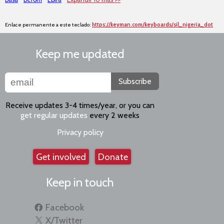
Enlace permanente a este teclado:
https://keyman.com/keyboards/sil_nigeria_dot
Keep me updated
Subscribe
Receive updates 3-4 times/year, or you can
get regular updates
every 2 weeks
Privacy policy
Get involved
Donate
Keep in touch
Facebook
X/Twitter