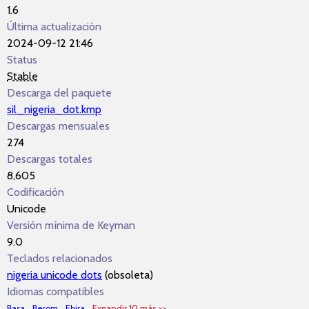
1.6
Última actualización
2024-09-12 21:46
Status
Stable
Descarga del paquete
sil_nigeria_dot.kmp
Descargas mensuales
274
Descargas totales
8,605
Codificación
Unicode
Versión mínima de Keyman
9.0
Teclados relacionados
nigeria unicode dots
(obsoleta)
Idiomas compatibles
Basa
Berom
Ebira
Expandir 10 más >>