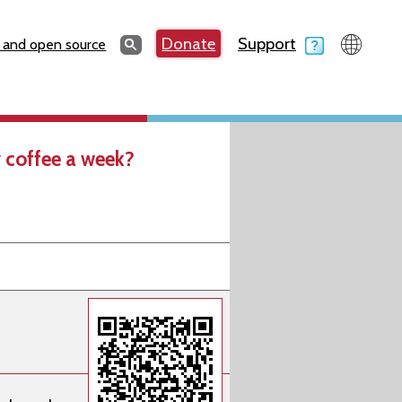
Search
Donate
Support
Search
 and open source
 coffee a week?