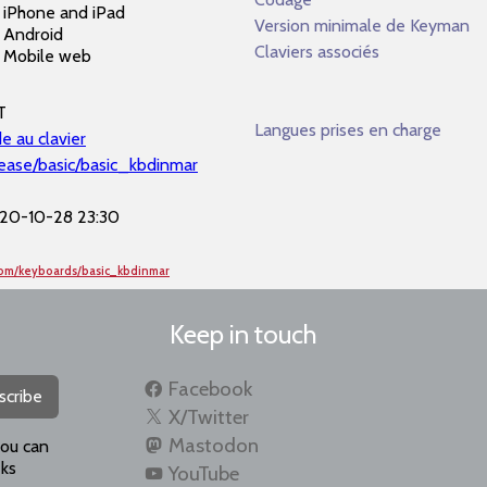
iPhone and iPad
Version minimale de Keyman
Android
Claviers associés
Mobile web
T
Langues prises en charge
e au clavier
lease/basic/basic_kbdinmar
20-10-28 23:30
com/keyboards/basic_kbdinmar
Keep in touch
Facebook
scribe
X/Twitter
Mastodon
you can
ks
YouTube