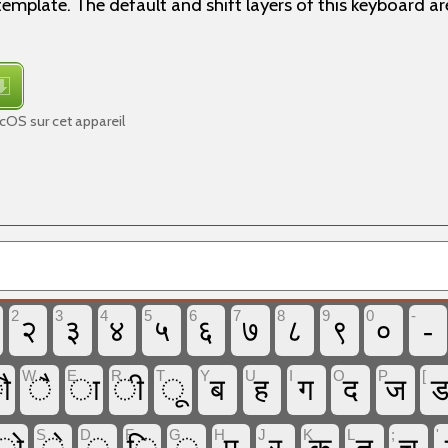
emplate. The default and shift layers of this keyboard a
cOS sur cet appareil
2
3
4
5
6
7
8
9
0
-
२
३
४
५
६
७
८
९
०
-
W
E
R
T
Y
U
I
O
P
[
ौ
ै
ा
ी
ू
ब
ह
ग
द
ज
A
S
D
F
G
H
J
K
L
;
'