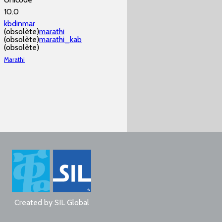
10.0
kbdinmar
(obsolète)
marathi
(obsolète)
marathi_kab
(obsolète)
Marathi
Created by
SIL Global