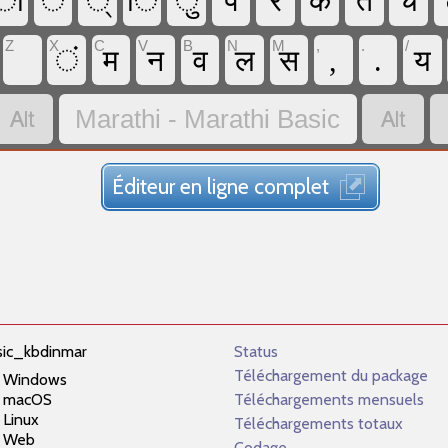
ो
े
्
ि
ु
प
र
क
त
च
Z
X
C
V
B
N
M
,
.
/
ं
म
न
व
ल
स
,
.
य


Marathi - Marathi Basic
Éditeur en ligne complet
sic_kbdinmar
Status
Téléchargement du package
Windows
macOS
Téléchargements mensuels
Linux
Téléchargements totaux
Web
Codage