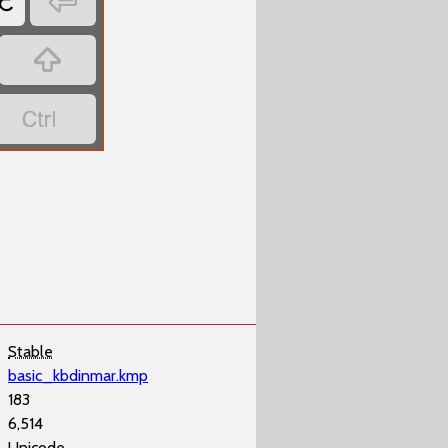

ट


Stable
basic_kbdinmar.kmp
183
6,514
Unicode