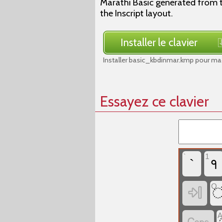
Marathi Basic generated from t
the Inscript layout.
Installer le clavier
Installer basic_kbdinmar.kmp pour ma
Essayez ce clavier
`
1
`
१
Q
