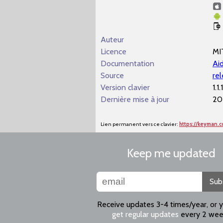
Auteur
Licence
MI
Documentation
Aid
Source
re
Version clavier
1.1.1
Dernière mise à jour
20
Lien permanent vers ce clavier:
https://keyman.
Keep me updated
Sub
Receive updates 3-4 times/year, or 
get regular updates
every 2 wee