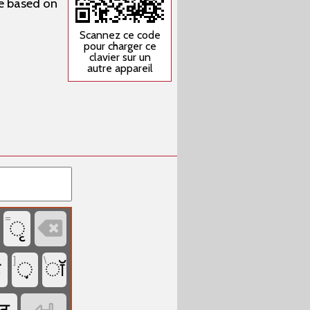
re based on
Scannez ce code
pour charger ce
clavier sur un
autre appareil
=

ृ
]
\
ड
़
ॉ