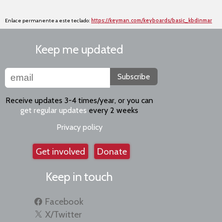
Enlace permanente a este teclado:
https://keyman.com/keyboards/basic_kbdinmar
Keep me updated
Subscribe
Receive updates 3-4 times/year, or you can
get regular updates
every 2 weeks
Privacy policy
Get involved
Donate
Keep in touch
Facebook
X/Twitter