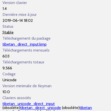
Version clavier
1.4
Dernière mise à jour
2019-06-14 18:02
Status
Stable
Téléchargement du package
tibetan_direct_input.kmp
Téléchargements mensuels
603
Téléchargements totaux
9,566
Codage
Unicode
Version minimale de Keyman
10.0
Claviers associés
tibetan_unicode_direct_input
(obsolète)
tibetan_direct_unicode
(obsolète)
tibetan