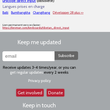
unicode direct input
(obsolète)
Langues prises en charge
Balti
Bumthangkha
Changthang
Développer 28 plus >>
Lien permanent vers ce clavier:
https://keyman.com/keyboards/tibetan_direct_input
Keep me updated
Subscribe
Receive updates 3-4 times/year, or you can
get regular updates
every 2 weeks
Privacy policy
Get involved
Donate
Keep in touch