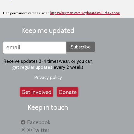
Lien permanent vers ce clavier:
https://keyman.com/keyboards/sil_cheyenne
Keep me updated
Subscribe
Receive updates 3-4 times/year, or you can
get regular updates
every 2 weeks
Privacy policy
Get involved
Donate
Keep in touch
Facebook
X/Twitter