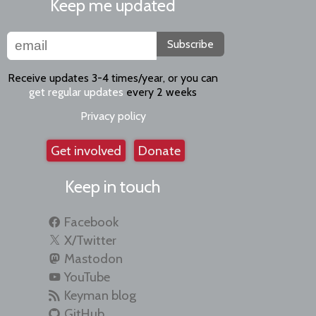
Keep me updated
Subscribe
Receive updates 3-4 times/year, or you can
get regular updates
every 2 weeks
Privacy policy
Get involved
Donate
Keep in touch
Facebook
X/Twitter
Mastodon
YouTube
Keyman blog
GitHub