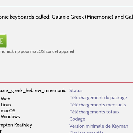
nic keyboards called: Galaxie Greek (Mnemonic) and Ga
monic.kmp pour macOS sur cet appareil
laxie_greek_hebrew_mnemonic
Status
Téléchargement du package
Web
Linux
Téléchargements mensuels
macOS
Téléchargements totaux
Windows
Codage
mpton Keathley
Version minimale de Keyman
T