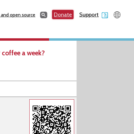
Search
Donate
Support
Search
 and open source
 coffee a week?