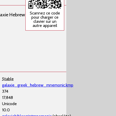
Scannez ce code
laxie Hebrew
pour charger ce
clavier sur un
autre appareil
Stable
galaxie_greek_hebrew_mnemonic.kmp
374
17,848
Unicode
10.0