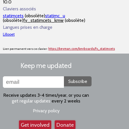
10.0
Claviers associés
statimcets
(obsolète)
statimc_u
(obsolète)
fv_statimcets_kmw
(obsolète)
Langues prises en charge
Lillooet
Lien permanent vers ce clavier:
https://keyman.com/keyboards/fv_statimcets
Keep me updated
Subscribe
Receive updates 3-4 times/year, or you can
get regular updates
every 2 weeks
Privacy policy
Get involved
Donate