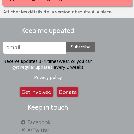
Afficher les détails de la version obsolète à la place
Keep me updated
Subscribe
Receive updates 3-4 times/year, or you can
get regular updates
every 2 weeks
Privacy policy
Get involved
Donate
Keep in touch
Facebook
X/Twitter