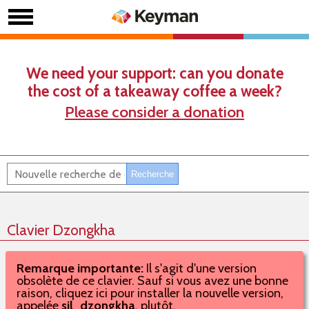
We need your support: can you donate
the cost of a takeaway coffee a week?
Please consider a donation
Clavier Dzongkha
Remarque importante:
Il s'agit d'une version
obsolète de ce clavier. Sauf si vous avez une bonne
raison, cliquez ici pour installer la nouvelle version,
appelée
sil_dzongkha
, plutôt.