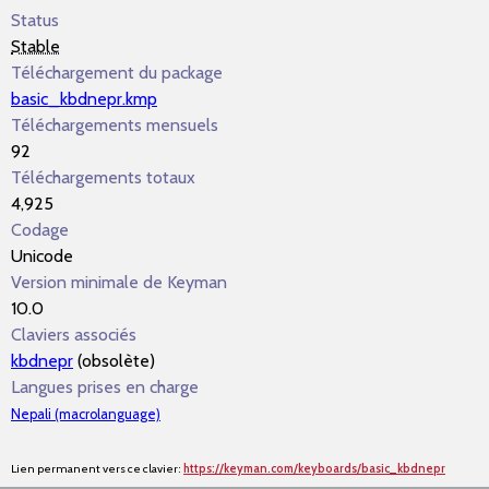
Status
Stable
Téléchargement du package
basic_kbdnepr.kmp
Téléchargements mensuels
92
Téléchargements totaux
4,925
Codage
Unicode
Version minimale de Keyman
10.0
Claviers associés
kbdnepr
(obsolète)
Langues prises en charge
Nepali (macrolanguage)
Lien permanent vers ce clavier:
https://keyman.com/keyboards/basic_kbdnepr