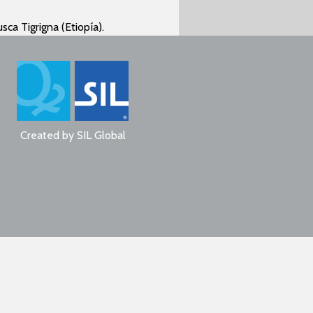
sca Tigrigna (Etiopía).
Created by
SIL Global