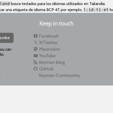
land
busca teclados para los idiomas utilizados en Tailandia.
car una etiqueta de idioma BCP 47, por ejemplo,
l:id:ti-et
bu
Keep in touch
Facebook
scribe
X/Twitter
Mastodon
you can
ks
YouTube
Keyman blog
GitHub
Keyman Community