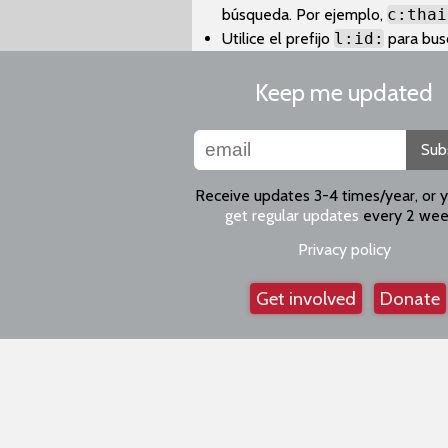
búsqueda. Por ejemplo,
c:thai
Utilice el prefijo
l:id:
para bus
Keep me updated
Sub
Receive updates 3-4 times/year, or 
get regular updates
every 2 wee
Privacy policy
Get involved
Donate