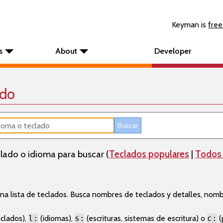
Keyman is
free
s
About
Developer
ado
lado o idioma para buscar (
Teclados populares
|
Todos 
a lista de teclados. Busca nombres de teclados y detalles, nom
clados),
l:
(idiomas),
s:
(escrituras, sistemas de escritura) o
c:
(