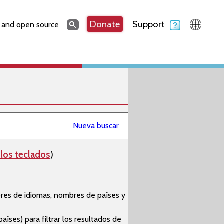
Search
Donate
Support
Search
 and open source
Nueva buscar
los teclados
)
bres de idiomas, nombres de países y
países) para filtrar los resultados de