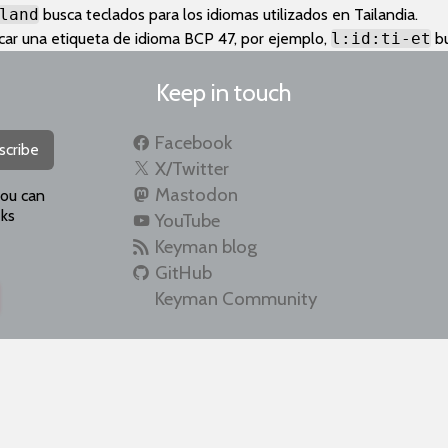
land
busca teclados para los idiomas utilizados en Tailandia.
car una etiqueta de idioma BCP 47, por ejemplo,
l:id:ti-et
bu
Keep in touch
Facebook
scribe
X/Twitter
Mastodon
you can
ks
YouTube
Keyman blog
GitHub
Keyman Community