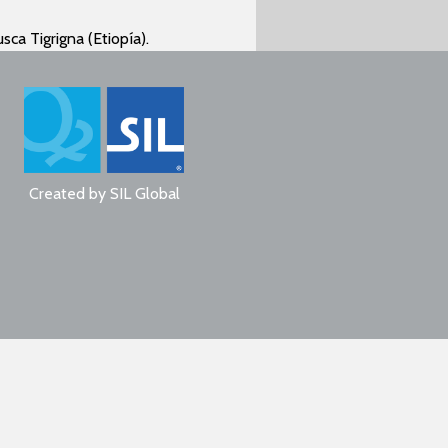
sca Tigrigna (Etiopía).
Created by
SIL Global