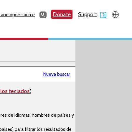
Search
Donate
Support
Search
 and open source
Nueva buscar
los teclados
)
bres de idiomas, nombres de países y
países) para filtrar los resultados de