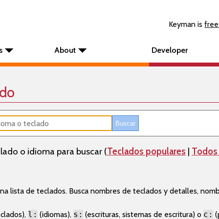
Keyman is
free
s
About
Developer
ado
lado o idioma para buscar (
Teclados populares
|
Todos 
a lista de teclados. Busca nombres de teclados y detalles, nom
clados),
l:
(idiomas),
s:
(escrituras, sistemas de escritura) o
c:
(