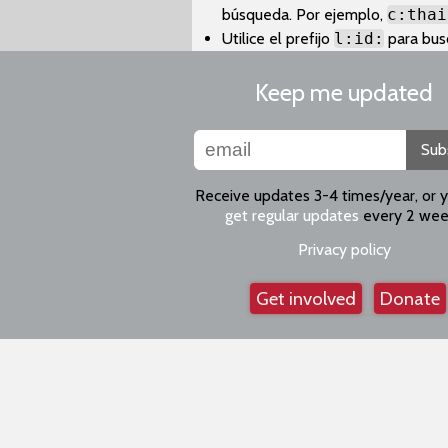
búsqueda. Por ejemplo,
c:thai
Utilice el prefijo
l:id:
para bus
Keep me updated
Sub
Receive updates 3-4 times/year, or 
get regular updates
every 2 wee
Privacy policy
Get involved
Donate